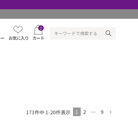
2
ュー
お気に入り
カート
1
2
…
9
173
件中
1
-
20
件表示