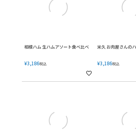
相模ハム 生ハムアソート食べ比べ
米久 お肉屋さんの
¥
3,186
¥
3,186
税込
税込