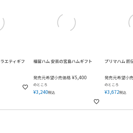
バラエティギフ
福留ハム 安芸の宮島ハムギフト
プリマハム 匠
¥
5,400
発売元希望小売価格
発売元希望小
のところ
のところ
¥
3,240
¥
3,672
税込
税込