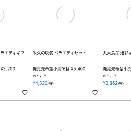
バラエティギフ
米久の晩餐 バラエティセット
丸大食品 煌彩
¥
3,780
¥
5,400
発売元希望小売価格
発売元希望小
のところ
のところ
¥
4,320
¥
2,862
税込
税込