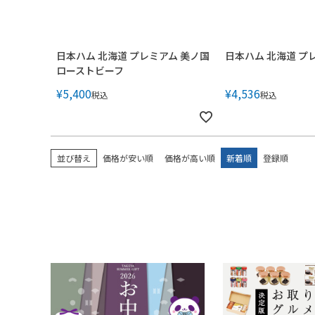
日本ハム 北海道 プレミアム 美ノ国
日本ハム 北海道 プ
ローストビーフ
¥
5,400
¥
4,536
税込
税込
並び替え
価格が安い順
価格が高い順
新着順
登録順