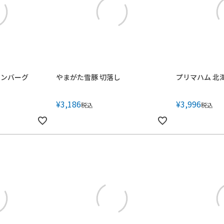
ハンバーグ
やまがた雪豚 切落し
プリマハム 北
¥
3,186
¥
3,996
税込
税込