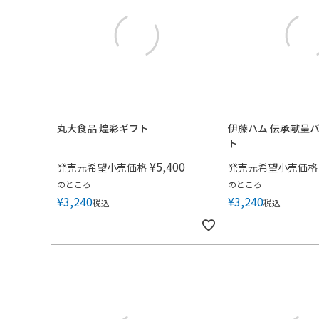
丸大食品 煌彩ギフト
伊藤ハム 伝承献呈
ト
¥
5,400
発売元希望小売価格
発売元希望小売価格
のところ
のところ
¥
3,240
¥
3,240
税込
税込