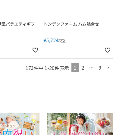
献呈バラエティギフ
トンデンファーム ハム詰合せ
¥
5,724
税込
1
2
…
9
173
件中
1
-
20
件表示