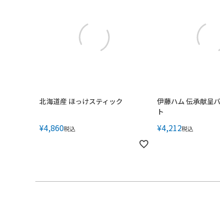
北海道産 ほっけスティック
伊藤ハム 伝承献呈
ト
¥
4,860
¥
4,212
税込
税込