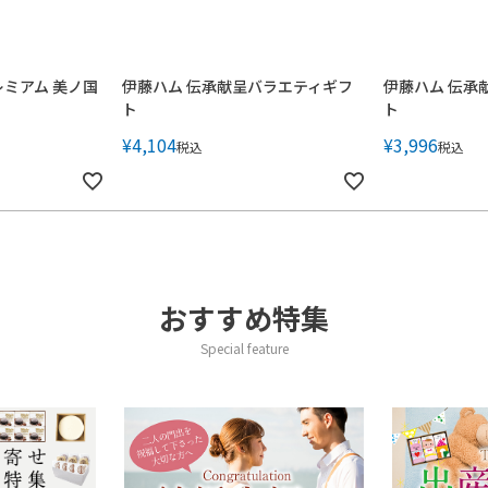
レミアム 美ノ国
伊藤ハム 伝承献呈バラエティギフ
伊藤ハム 伝承
ト
ト
¥
4,104
¥
3,996
税込
税込
おすすめ特集
Special feature