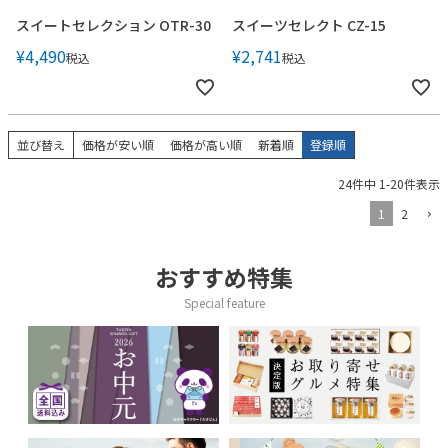
スイートセレクション OTR-30
スイーツセレクト CZ-15
¥
4,490
¥
2,741
税込
税込
並び替え
価格が安い順
価格が高い順
新着順
登録順
24
件中
1
-
20
件表示
1
2
おすすめ特集
Special feature