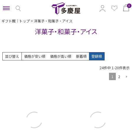
0
ギフト館｜トップ
洋菓子・和菓子・アイス
洋菓子・和菓子・アイス
特集から選ぶ
予算から選ぶ
並び替え
価格が安い順
価格が高い順
新着順
登録順
カテゴリから選ぶ
24
件中
1
-
20
件表示
贈る相手から選ぶ
1
2