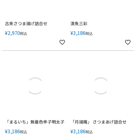
古来さつま揚げ詰合せ
漬魚三彩
¥
2,970
¥
3,186
税込
税込
「まるいち」無着色辛子明太子
「月揚庵」 さつまあげ詰合せ
¥
3,186
¥
3,186
税込
税込