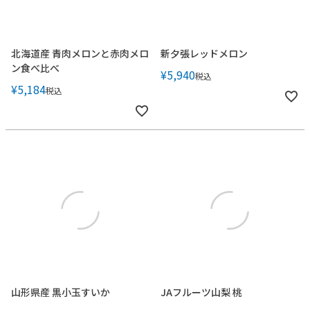
北海道産 青肉メロンと赤肉メロ
新夕張レッドメロン
ン食べ比べ
¥
5,940
税込
¥
5,184
税込
山形県産 黒小玉すいか
JAフルーツ山梨 桃