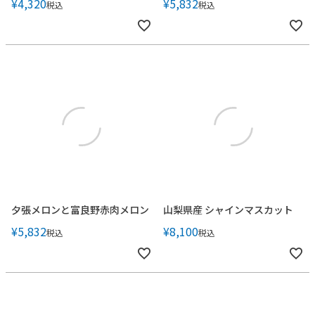
¥
4,320
¥
5,832
税込
税込
夕張メロンと富良野赤肉メロン
山梨県産 シャインマスカット
¥
5,832
¥
8,100
税込
税込