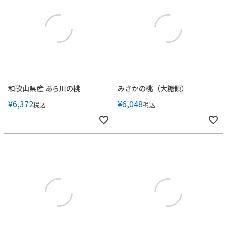
和歌山県産 あら川の桃
みさかの桃（大糖領）
¥
6,372
¥
6,048
税込
税込