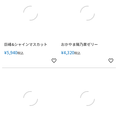
巨峰&シャインマスカット
おかやま陽乃果ゼリー
¥
5,940
¥
4,320
税込
税込