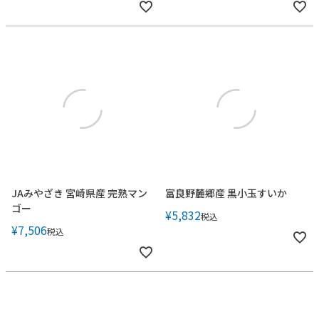
JAみやざき 宮崎県産 完熟マン
富良野麓郷産 黒小玉すいか
ゴー
¥
5,832
税込
¥
7,506
税込