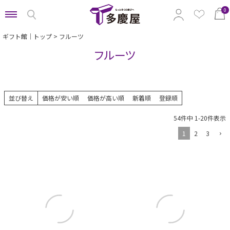
0
ギフト館｜トップ
フルーツ
フルーツ
特集から選ぶ
予算から選ぶ
並び替え
価格が安い順
価格が高い順
新着順
登録順
カテゴリから選ぶ
54
件中
1
-
20
件表示
贈る相手から選ぶ
1
2
3