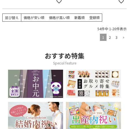
並び替え
価格が安い順
価格が高い順
新着順
登録順
54
件中
1
-
20
件表示
1
2
3
おすすめ特集
Special feature