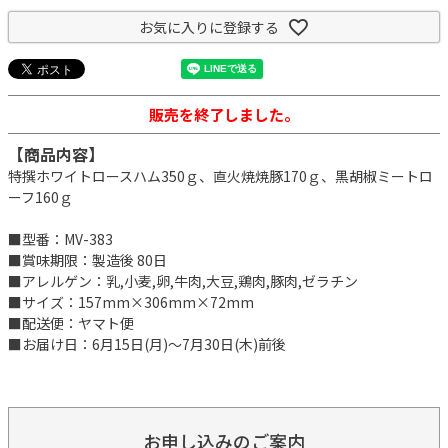
お気に入りに登録する
販売を終了しました。
【商品内容】
特撰ホワイトロースハム350ｇ、直火焼焼豚170ｇ、黒胡椒ミートロ
ーフ160ｇ
■型番：MV-383
■賞味期限：製造後 80日
■アレルゲン：乳,小麦,卵,牛肉,大豆,鶏肉,豚肉,ゼラチン
■サイズ：157mm×306mm×72mm
■配送便：ヤマト便
■お届け日：6月15日(月)～7月30日(木)前後
お申し込みのご案内