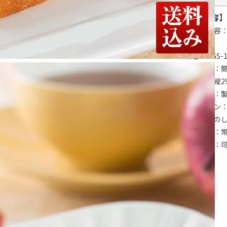
【商品内容】
■セット内容
■型番：PGS-1
■包装形態：
■サイズ：縦2
■賞味期限：製
■アレルゲン：
■熨斗：外の
■配達区分：
■希望着日：