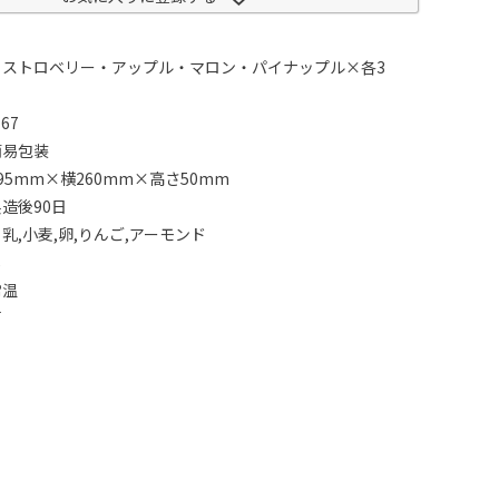
：ストロベリー・アップル・マロン・パイナップル×各3
67
簡易包装
95mm×横260mm×高さ50mm
造後90日
乳,小麦,卵,りんご,アーモンド
し
常温
可