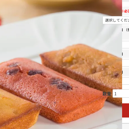
のし表書き
※必
名入れ一行目 
い。
名入れ二行目
名入れ三行目