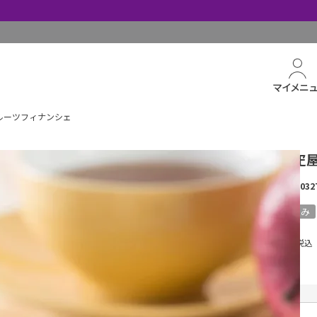
マイメニ
ルーツフィナンシェ
「銀座千疋
商品番号
260032
全国送料込み
¥
3,564
税込
送料込
着日指定