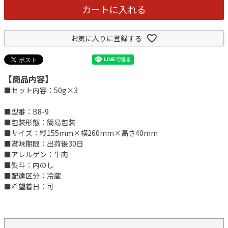
カートに入れる
お気に入りに登録する
【商品内容】
■セット内容：50g×3
■型番：B8-9
■包装形態：簡易包装
■サイズ：縦155mm×横260mm×高さ40mm
■賞味期限：出荷後30日
■アレルゲン：牛肉
■熨斗：内のし
■配達区分：冷蔵
■希望着日：可