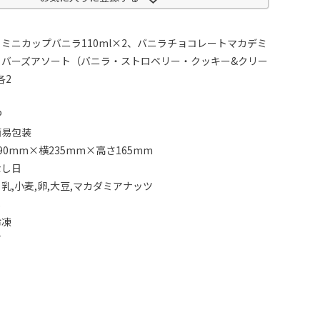
ミニカップバニラ110ml×2、バニラチョコレートマカデミ
、ラバーズアソート（バニラ・ストロベリー・クッキー&クリー
各2
P
簡易包装
0mm×横235mm×高さ165mm
なし日
乳,小麦,卵,大豆,マカダミアナッツ
し
冷凍
可