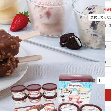
のし表書き
※必
名入れ一行目 
い。
名入れ二行目
名入れ三行目