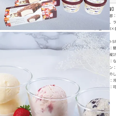
【商品内容】
■セット内容：
ア80ml×2
ム）各70ml×
■型番：HD-S
■包装形態：
■サイズ：縦19
■賞味期限：
■アレルゲン：
■熨斗：外の
■配達区分：
■希望着日：