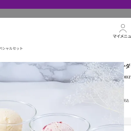
マイメニ
ペシャルセット
「ハーゲンダ
商品番号
260032
冷凍
¥
5,400
税込
送料込
着日指定