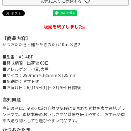
お気に入りに登録する
販売を終了しました。
【商品内容】
かつおたたき・鰹たたきのたれ10ml×各2
■型番：A3-4BF
■賞味期限：出荷後 60日
■アレルゲン：小麦,大豆
■サイズ：290mm×185mm×125mm
■配送便：ヤマト便
■お届け日：6月15日(月)～8月9日(日)前後
高知県産
高知県産は、その地域の自然や気候に育まれた素材を表す産地ブラ
ンドです。素材本来のおいしさや品質感を伝えやすく、お中元や季
節の贈り物としても選びやすい商品です。
かつおたたき